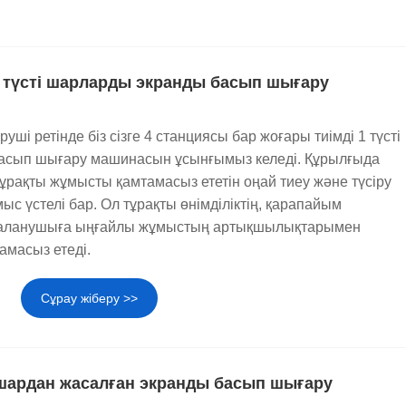
1 түсті шарларды экранды басып шығару
уші ретінде біз сізге 4 станциясы бар жоғары тиімді 1 түсті
асып шығару машинасын ұсынғымыз келеді. Құрылғыда
тұрақты жұмысты қамтамасыз ететін оңай тиеу және түсіру
с үстелі бар. Ол тұрақты өнімділіктің, қарапайым
даланушыға ыңғайлы жұмыстың артықшылықтарымен
амасыз етеді.
Сұрау жіберу >>
і шардан жасалған экранды басып шығару