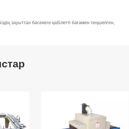
здің зауыттан бәсекеге қабілетті бағамен теңшелген,
стар