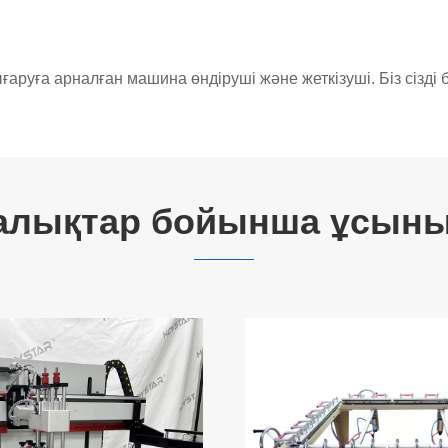
ға арналған машина өндіруші және жеткізуші. Біз сізді бі
алықтар бойынша ұсыны