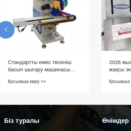

Стандартты емес төсеніш
2026 жыл
басып шығару машинасы
жақсы э
өнеркәсіптік басып
шығару 
Қосымша көру >>
Қосымша 
шығарудағы күрделі
таңдауғ
мәселелерді қалай шешеді
Біз туралы
Өнімдер