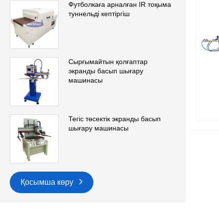
Футболкаға арналған IR тоқыма
туннельді кептіргіш
Сырғымайтын қолғаптар
экранды басып шығару
машинасы
Тегіс төсектік экранды басып
шығару машинасы
Қосымша көру