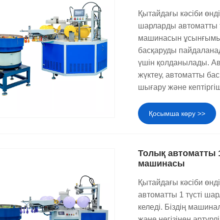
Қытайдағы кәсіби өнді
атты айналдыру, автоматты басып шығару, автоматты кепті
шарларды автоматты 
рлі өндіріс масштабтары мен бюджетті қанағаттандыру үші
машинасын ұсынғымыз
ұл басып шығару талаптарына сәйкес ең жақсы шешімді таңда
басқаруды пайдаланад
үшін қолданылады. А
 арнайы сәндік шарларды қамтыса да, біздің шарларды эк
жүктеу, автоматты бас
шығару және кептіргіш
Қосымша көру >>
Толық автоматты 
машинасы
Қытайдағы кәсіби өнді
автоматты 1 түсті ш
келеді. Біздің машин
және негізінен әртүр