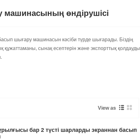
 машинасының өндірушісі
басып шығару машинасын кәсіби түрде шығарады. Біздің
ық құжаттаманы, сынақ есептерін және экспорттық қолдауды
.
ығаруға арналған кәсіби шешімдер
жеттіліктерді қанағаттандыруға арналған әртүрлі
View as
типтерді, жарнамалық мәтінді, сәндік үлгілерді немесе
ысты қамтамасыз етеді, бұл оларды арнайы латекс
ұрылғысы бар 2 түсті шарларды экраннан басып
ы