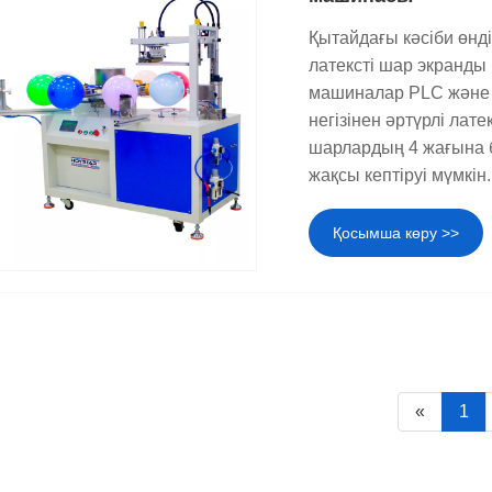
Қытайдағы кәсіби өнді
латексті шар экранды
машиналар PLC және 
негізінен әртүрлі ла
шарлардың 4 жағына 
жақсы кептіруі мүмкін.
Қосымша көру >>
«
1