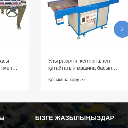

насы
Ультракүлгін кептіргішпен
і мен
қатайтатын машина басып
алай
шығару тиімділігі мен өнім
Қосымша көру >>
сапасын қалай жақсарта
алады
ңы
БІЗГЕ ЖАЗЫЛЫҢЫЗДАР