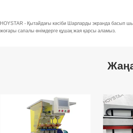
HOYSTAR - Қытайдағы кәсіби Шарларды экранда басып шығару
жоғары сапалы өнімдерге құшақ жая қарсы аламыз.
Жаң