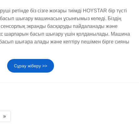
руші ретінде біз сізге жоғары тиімді HOYSTAR бір түсті
 басып шығару машинасын ұсынғымыз келеді. Біздің
сенсорлық экранды басқаруды пайдаланады және
текс шарларын басып шығару үшін қолданылады. Машина
басып шығара алады және кептіру пешімен бірге сияны
Сұрау жіберу >>
»