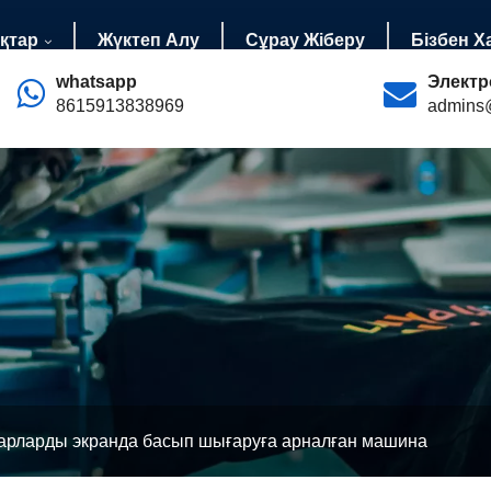
қтар
Жүктеп Алу
Сұрау Жіберу
Бізбен 
whatsapp
Электр
8615913838969
admins
рларды экранда басып шығаруға арналған машина