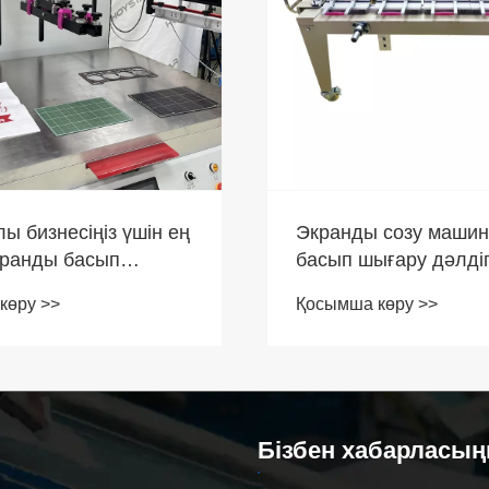
ы бизнесіңіз үшін ең
Экранды созу маши
кранды басып
басып шығару дәлдіг
машинасын қалай
өндіріс тиімділігін қ
көру >>
Қосымша көру >>
а болады
жақсарта алады
Бізбен хабарласы