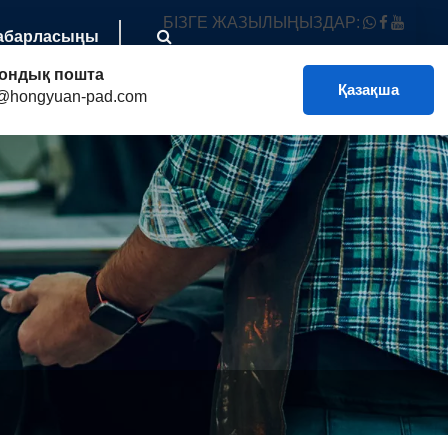
БІЗГЕ ЖАЗЫЛЫҢЫЗДАР:
Хабарласыңы
ондық пошта
Қазақша
@hongyuan-pad.com