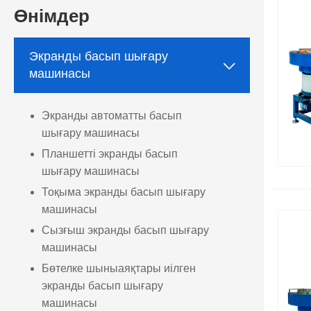
Өнімдер
Біздің машина автоматты жүктеу, автоматты үрлеу, автом
мүмкін. Шарлардың 1/2/4 жағына басып шығара алады. Әртү
Экранды басып шығару
және бір түстіден екі түстіге дейін машинаны ұсынамыз, б

машинасы
Қолданбаңыз оқиға шарларын, жарнамалық шарларды немесе
Экранды автоматты басып
өнім сапасын арттыру үшін жақсы шешім ұсына алады.
шығару машинасы
Планшетті экранды басып
шығару машинасы
Тоқыма экранды басып шығару
машинасы
Сызғыш экранды басып шығару
машинасы
Бөтелке шыныаяқтары иілген
экранды басып шығару
машинасы