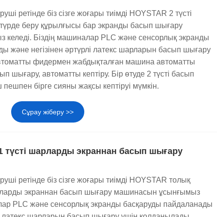
руші ретінде біз сізге жоғары тиімді HOYSTAR 2 түсті
ру және автоматты түсіру функцияларымен жабдықталуы
түрде беру құрылғысы бар экранды басып шығару
н біз жартылай автоматтыдан толық автоматтыға дейін
 келеді. Біздің машиналар PLC және сенсорлық экранды
уға мүмкіндік береді.
ы және негізінен әртүрлі латекс шарларын басып шығару
втоматты фидермен жабдықталған машина автоматты
раннан басып шығару машиналары өндіріс өнімділігі мен
ып шығару, автоматты кептіру. Бір өтуде 2 түсті басып
 пешпен бірге сияны жақсы кептіруі мүмкін.
Сұрау жіберу >>
1 түсті шарларды экраннан басып шығару
руші ретінде біз сізге жоғары тиімді HOYSTAR толық
арларды экраннан басып шығару машинасын ұсынғымыз
алар PLC және сенсорлық экранды басқаруды пайдаланады
лі латекс шарларын басып шығару үшін қолданылады.