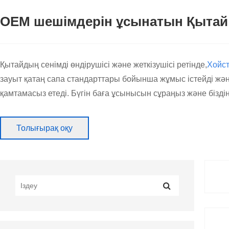
OEM шешімдерін ұсынатын Қытай
Қытайдың сенімді өндірушісі және жеткізушісі ретінде,
Хойс
зауыт қатаң сапа стандарттары бойынша жұмыс істейді жән
қамтамасыз етеді. Бүгін баға ұсынысын сұраңыз және бізді
Шарларды экранда басып шығару ма
Толығырақ оқу
Біздің шарларды экраннан басып шығару машинасының серия
автоматтандыру деңгейлері мен түсті станциялары бар үлгі
Осы сериядағы әрбір машина латекс шарларында дәл, жоғар
картон дизайнын басып шығарсаңыз да, біздің машиналар
шарларын шығару үшін жақсы таңдау жасайды.