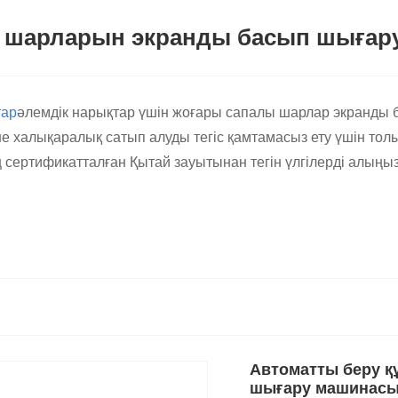
 шарларын экранды басып шығару
тар
әлемдік нарықтар үшін жоғары сапалы шарлар экранды 
е халықаралық сатып алуды тегіс қамтамасыз ету үшін тол
ң сертификатталған Қытай зауытынан тегін үлгілерді алыңыз
шинасы: латексті шарларды басып ш
сы әуе шарларын басып шығару үшін әртүрлі өндірістік қа
лерді қамтиды.
ы сапалы басып шығаруды қамтамасыз етуге арналған. Лого
 тұрақты басып шығаруды және пайдаланушыға ыңғайлы жұм
Автоматты беру қ
шығару машинас