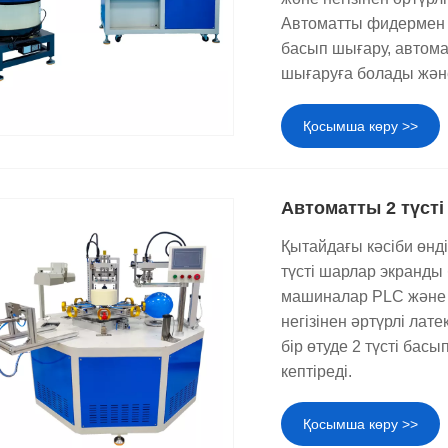
Автоматты фидермен 
басып шығару, автома
шығаруға болады және 
Қосымша көру >>
Автоматты 2 түст
Қытайдағы кәсіби өнді
түсті шарлар экранды
машиналар PLC және 
негізінен әртүрлі ла
бір өтуде 2 түсті бас
кептіреді.
Қосымша көру >>