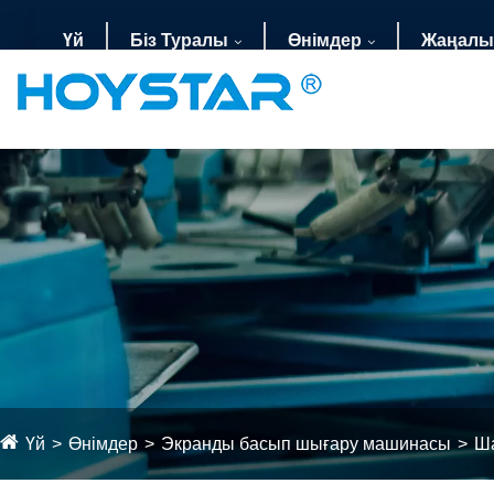
Үй
Біз Туралы
Өнімдер
Жаңалы
Үй
Өнімдер
Экранды басып шығару машинасы
Ша