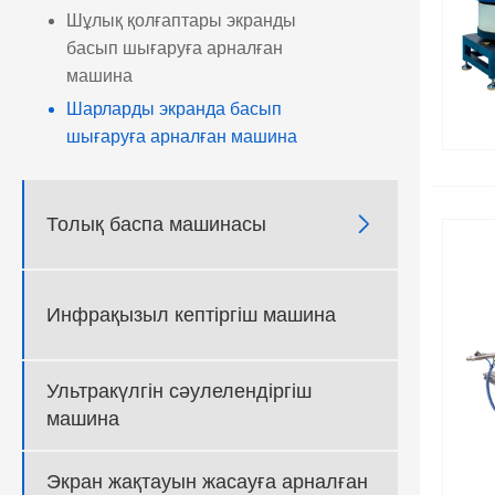
Шұлық қолғаптары экранды
басып шығаруға арналған
машина
Шарларды экранда басып
шығаруға арналған машина

Толық баспа машинасы
Инфрақызыл кептіргіш машина
Ультракүлгін сәулелендіргіш
машина
Экран жақтауын жасауға арналған