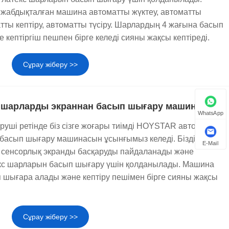
жабдықталған машина автоматты жүктеу, автоматты
тты кептіру, автоматты түсіру. Шарлардың 4 жағына басып
кептіргіш пешпен бірге келеді сияны жақсы кептіреді.
Сұрау жіберу >>
і шарларды экраннан басып шығару машинасы
WhatsApp
руші ретінде біз сізге жоғары тиімді HOYSTAR автоматты 2
 басып шығару машинасын ұсынғымыз келеді. Біздің
E-Mail
сенсорлық экранды басқаруды пайдаланады және
текс шарларын басып шығару үшін қолданылады. Машина
ып шығара алады және кептіру пешімен бірге сияны жақсы
Сұрау жіберу >>