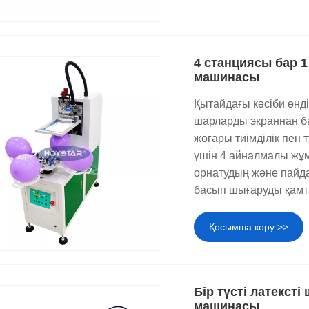
4 станциясы бар 
машинасы
Қытайдағы кәсіби өндір
шарларды экраннан б
жоғары тиімділік пен 
үшін 4 айналмалы жұмы
орнатудың және пай
басып шығаруды қамт
Қосымша көру >>
Бір түсті латекст
машинасы