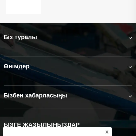
Қосымша көру >>
болып табылады
Біз туралы
Өнімдер
Бізбен хабарласыңы
БІЗГЕ ЖАЗЫЛЫҢЫЗДАР
X