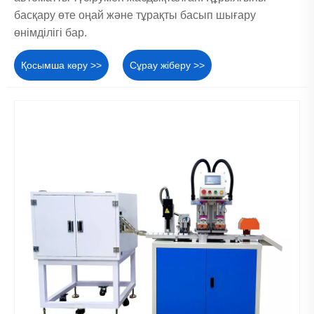
басқару өте оңай және тұрақты басып шығару
өнімділігі бар.
Қосымша көру >>
Сұрау жіберу >>