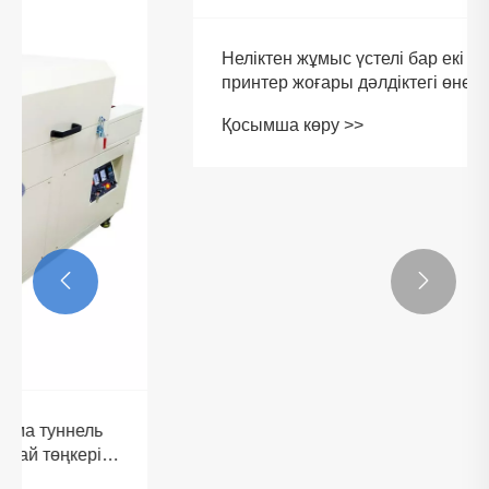


Неліктен жұмыс үстелі бар екі түсті
принтер жоғары дәлдіктегі өнеркәсіптік
басып шығару үшін ең жақсы таңдау