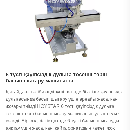
6 түсті қауіпсіздік дулыға төсеніштерін
басып шығару машинасы
Қытайдағы кәсіби өндіруші ретінде біз сізге қауіпсіздік
дулығасында басып шығару үшін арнайы жасалған
жоғары тиімді HOYSTAR 6 түсті қауіпсіздік дулыға
төсеніштерін басып шығару машинасын ұсынғымыз
келеді. Бір өндірістік циклде 6 түсті басып шығаруды
аяқтау үшін жасалған, қайта орнатудың қажеті жоқ