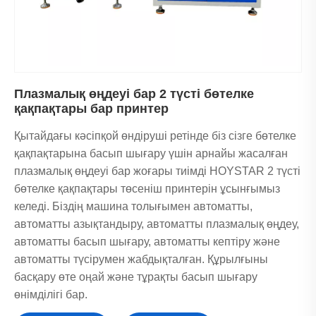
Плазмалық өңдеуі бар 2 түсті бөтелке
қақпақтары бар принтер
Қытайдағы кәсіпқой өндіруші ретінде біз сізге бөтелке
қақпақтарына басып шығару үшін арнайы жасалған
плазмалық өңдеуі бар жоғары тиімді HOYSTAR 2 түсті
бөтелке қақпақтары төсеніш принтерін ұсынғымыз
келеді. Біздің машина толығымен автоматты,
автоматты азықтандыру, автоматты плазмалық өңдеу,
автоматты басып шығару, автоматты кептіру және
автоматты түсірумен жабдықталған. Құрылғыны
басқару өте оңай және тұрақты басып шығару
өнімділігі бар.