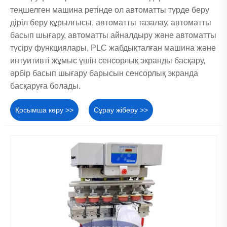
теңшелген машина ретінде ол автоматты түрде беру
діріл беру құрылғысы, автоматты тазалау, автоматты
басып шығару, автоматты айналдыру және автоматты
түсіру функциялары, PLC жабдықталған машина және
интуитивті жұмыс үшін сенсорлық экранды басқару,
әрбір басып шығару барысын сенсорлық экранда
басқаруға болады.
Қосымша көру >>
Сұрау жіберу >>