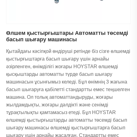
Өлшем қыстырғыштары Автоматты төсемді
басып шығару машинасы
Қытайдағы кәсіпқой өндіруші ретінде біз сізге өлшемді
қыстырғыштарға басып шығару үшін арнайы
әзірленген, өнімділігі жоғары HOYSTAR өлшемді
қысқыштарды автоматты түрде басып шығару
машинасын ұсынғымыз келеді. Бұл өнімнің 3 жағына
басып шығаруға қабілетті стандартты емес теңшелген
машина. Ол толық автоматтандыруды, жоғары
жылдамдықты, жоғары дәлдікті және сенімді
тұрақтылықты қамтамасыз етеді. Бұл HOYSTAR
өлшемді қыстырғыштарды автоматты төсемді басып
шығару машинасы өлшемді қыстырғыштарға басып
шығару үшін арнайы жасалған. Стандартты емес