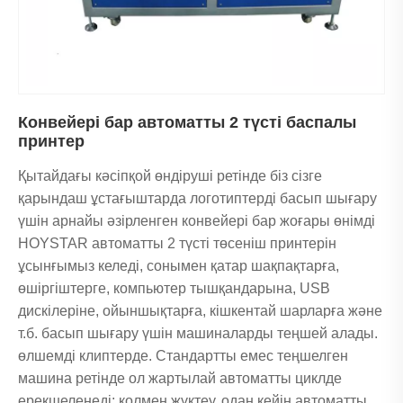
қажеттіліктеріңізге сәйкес жасалуы мүмкін және
тұтынушылардың әртүрлі теңшеу қажеттіліктерін
қанағаттандыру үшін өнім негізінде теңшелген
арматура жасалуы мүмкін.
Қолданбаңыз жарнамалық заттарды, пластикалық құрамдас
бөліктерді, күнделікті тұтынылатын материалдарды, кеңсе
Конвейері бар автоматты 2 түсті баспалы
тауарларын, қауіпсіздік құралдарын немесе тұтыну
принтер
тауарларын қамтыса да, біздің стандартты емес төсеніш
басып шығару машиналары өндіріс өнімділігі мен өнім
Қытайдағы кәсіпқой өндіруші ретінде біз сізге
сапасын арттыру үшін сенімді, жоғары сапалы және арнайы
қарындаш ұстағыштарда логотиптерді басып шығару
жасалған басып шығару шешімін ұсынады.
үшін арнайы әзірленген конвейері бар жоғары өнімді
HOYSTAR автоматты 2 түсті төсеніш принтерін
ұсынғымыз келеді, сонымен қатар шақпақтарға,
өшіргіштерге, компьютер тышқандарына, USB
дискілеріне, ойыншықтарға, кішкентай шарларға және
т.б. басып шығару үшін машиналарды теңшей алады.
өлшемді клиптерде. Стандартты емес теңшелген
машина ретінде ол жартылай автоматты циклде
ерекшеленеді: қолмен жүктеу, одан кейін автоматты