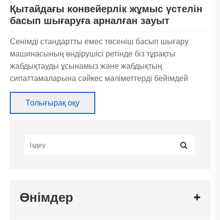
Қытайдағы конвейерлік жұмыс үстелін
басып шығаруға арналған зауыт
Сенімді стандартты емес төсеніш басып шығару
машинасының өндірушісі ретінде біз тұрақты
жабдықтауды ұсынамыз және жабдықтың
сипаттамаларына сәйкес мәліметтерді бейімдей
аламыз. Баға туралы мәліметтер алу үшін бізбен
тікелей хабарласыңыз.
Толығырақ оқу
Стандартты емес төсеніш басып
шығару машинасы: бірегей
басып шығару жобасына
арналған арнайы шешімдер
Біздің
Стандартты емес төсемді басып шығару
Өнімдер
машиналарының сериясы
реттелетін шешімдер
арқылы мамандандырылған және күрделі басып