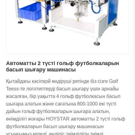
Автоматты 2 түсті гольф футболкаларын
басып шығару машинасы
Қытайдағы кәсіпқой өндіруші ретінде біз сізге Golf
Teess-те логотиптерді басып шығару үшін арнайы
жасалған, бір уақытта 4 гольф футболкасын басып
шығара алатын және сағатына 800-1000 екі түсті
дайын гольф футболкаларын шығара алатын,
өнімділігі жоғары HOYSTAR автоматты 2 түсті гольф
футболкаларын басып шығару машинасын
ұсынғымыз келеді, өндіріс тиімділігін тиімді