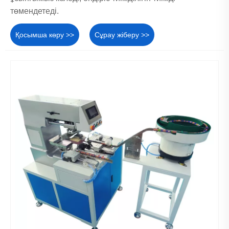
төмендетеді.
Қосымша көру >>
Сұрау жіберу >>