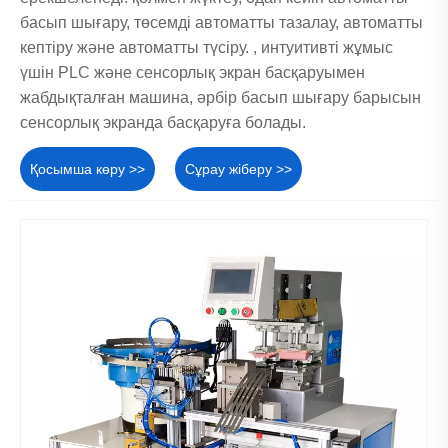
басып шығару, төсемді автоматты тазалау, автоматты
кептіру және автоматты түсіру. , интуитивті жұмыс
үшін PLC және сенсорлық экран басқаруымен
жабдықталған машина, әрбір басып шығару барысын
сенсорлық экранда басқаруға болады.
Қосымша көру >>
Сұрау жіберу >>