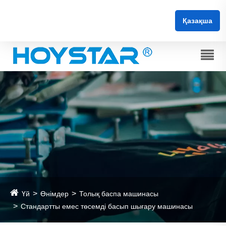
Қазақша
Үй
Өнімдер
Толық баспа машинасы
Стандартты емес төсемді басып шығару машинасы