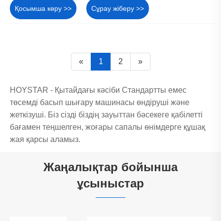
Қосымша көру >>
Сұрау жіберу >>
«
1
2
»
HOYSTAR - Қытайдағы кәсіби Стандартты емес
төсемді басып шығару машинасы өндіруші және
жеткізуші. Біз сізді біздің зауыттан бәсекеге қабілетті
бағамен теңшелген, жоғары сапалы өнімдерге құшақ
жая қарсы аламыз.
Жаңалықтар бойынша
ұсыныстар