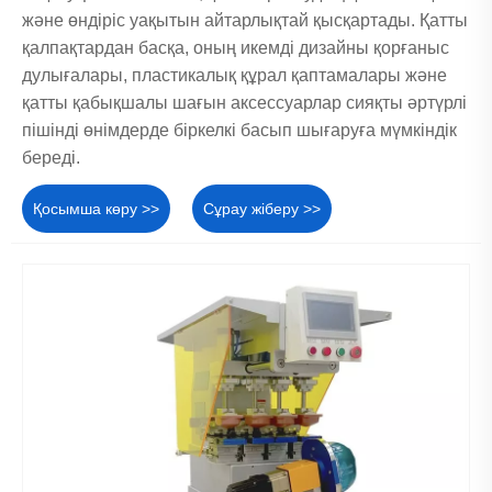
және өндіріс уақытын айтарлықтай қысқартады. Қатты
қалпақтардан басқа, оның икемді дизайны қорғаныс
дулығалары, пластикалық құрал қаптамалары және
қатты қабықшалы шағын аксессуарлар сияқты әртүрлі
пішінді өнімдерде біркелкі басып шығаруға мүмкіндік
береді.
Қосымша көру >>
Сұрау жіберу >>