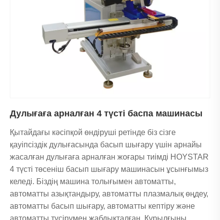
Дулығаға арналған 4 түсті баспа машинасы
Қытайдағы кәсіпқой өндіруші ретінде біз сізге
қауіпсіздік дулығасында басып шығару үшін арнайы
жасалған дулығаға арналған жоғары тиімді HOYSTAR
4 түсті төсеніш басып шығару машинасын ұсынғымыз
келеді. Біздің машина толығымен автоматты,
автоматты азықтандыру, автоматты плазмалық өңдеу,
автоматты басып шығару, автоматты кептіру және
автоматты түсірумен жабдықталған. Құрылғыны